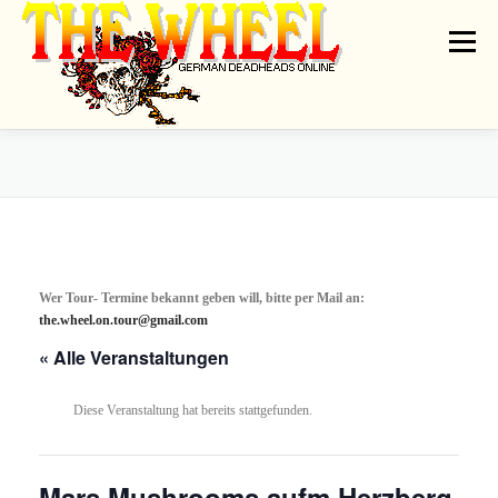
Zum
Inhalt
Menü
springen
THE WHEEL
NEWS
ON TOUR
GATHERINGS
ARTISTS
DEADRADIO
LINKS
SHIRT GALLERY
MESSAGEBOARD
Wer Tour- Termine bekannt geben will, bitte per Mail an:
the.wheel.on.tour@gmail.com
CONTACT
IMPRINT // PRIVACY
« Alle Veranstaltungen
Diese Veranstaltung hat bereits stattgefunden.
Mars Mushrooms aufm Herzberg