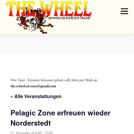
Zum
Inhalt
Menü
springen
THE WHEEL
NEWS
ON TOUR
GATHERINGS
ARTISTS
DEADRADIO
LINKS
SHIRT GALLERY
MESSAGEBOARD
Wer Tour- Termine bekannt geben will, bitte per Mail an:
the.wheel.on.tour@gmail.com
CONTACT
IMPRINT // PRIVACY
« Alle Veranstaltungen
Pelagic Zone erfreuen wieder
Norderstedt
12. Dezember @ 8:00
-
23:00