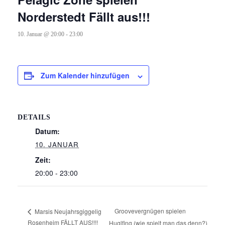
Norderstedt Fällt aus!!!
10. Januar @ 20:00
-
23:00
Zum Kalender hinzufügen
DETAILS
Datum:
10. JANUAR
Zeit:
20:00 - 23:00
Groovevergnügen spielen
Marsis Neujahrsgiggelig
Rosenheim FÄLLT AUS!!!!
Huglfing (wie spielt man das denn?)