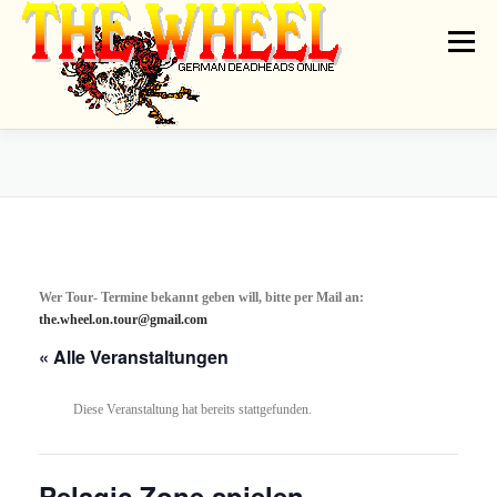
Zum
Inhalt
Menü
springen
THE WHEEL
NEWS
ON TOUR
GATHERINGS
ARTISTS
DEADRADIO
LINKS
SHIRT GALLERY
MESSAGEBOARD
Wer Tour- Termine bekannt geben will, bitte per Mail an:
the.wheel.on.tour@gmail.com
CONTACT
IMPRINT // PRIVACY
« Alle Veranstaltungen
Diese Veranstaltung hat bereits stattgefunden.
Pelagic Zone spielen