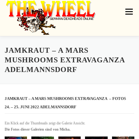
Zum
Inhalt
Menü
springen
THE WHEEL
NEWS
ON TOUR
GATHERINGS
ARTISTS
JAMKRAUT – A MARS
MUSHROOMS EXTRAVAGANZA
ADELMANNSDORF
DEADRADIO
LINKS
SHIRT GALLERY
MESSAGEBOARD
CONTACT
IMPRINT // PRIVACY
JAMKRAUT – A MARS MUSHROOMS EXTRAVAGANZA – FOTOS
24. – 25. JUNI 2022
ADELMANNSDORF
Ein Klick auf die Thumbnails zeigt die Galerie Ansicht.
Die Fotos dieser Galerien sind von Micha.