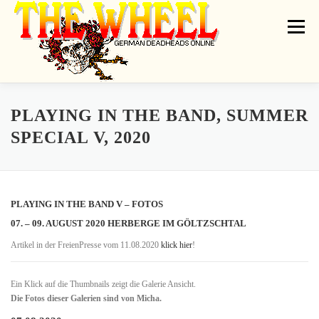
Zum
Inhalt
Menü
springen
THE WHEEL
NEWS
ON TOUR
GATHERINGS
ARTISTS
PLAYING IN THE BAND, SUMMER
SPECIAL V, 2020
DEADRADIO
LINKS
SHIRT GALLERY
MESSAGEBOARD
PLAYING IN THE BAND V – FOTOS
CONTACT
IMPRINT // PRIVACY
07. – 09. AUGUST 2020 HERBERGE IM GÖLTZSCHTAL
Artikel in der FreienPresse vom 11.08.2020
klick hier
!
Ein Klick auf die Thumbnails zeigt die Galerie Ansicht.
Die Fotos dieser Galerien sind von Micha.