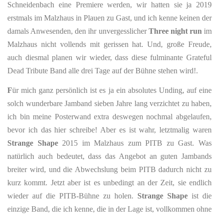
Schneidenbach eine Premiere werden, wir hatten sie ja 2019
erstmals im Malzhaus in Plauen zu Gast, und ich kenne keinen der
damals Anwesenden, den ihr unvergesslicher
Three night run
im
Malzhaus nicht vollends mit gerissen hat. Und, große Freude,
auch diesmal planen wir wieder, dass diese fulminante Grateful
Dead Tribute Band alle drei Tage auf der Bühne stehen wird!.
F
ür mich ganz persönlich ist es ja ein absolutes Unding, auf eine
solch wunderbare Jamband sieben Jahre lang verzichtet zu haben,
ich bin meine Posterwand extra deswegen nochmal abgelaufen,
bevor ich das hier schreibe! Aber es ist wahr, letztmalig waren
Strange Shape
2015 im Malzhaus zum PITB zu Gast. Was
natürlich auch bedeutet, dass das Angebot an guten Jambands
breiter wird, und die Abwechslung beim PITB dadurch nicht zu
kurz kommt. Jetzt aber ist es unbedingt an der Zeit, sie endlich
wieder auf die PITB-Bühne zu holen.
Strange Shape
ist die
einzige Band, die ich kenne, die in der Lage ist, vollkommen ohne