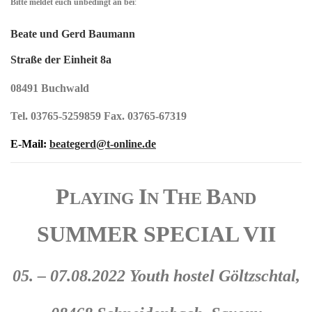
Bitte meldet euch unbedingt an bei
:
Beate und Gerd Baumann
Straße der Einheit 8a
08491 Buchwald
Tel. 03765-5259859 Fax. 03765-67319
E-Mail:
beategerd@t-online.de
P
I
T
B
LAYING
N
HE
AND
SUMMER SPECIAL VII
05. – 07.08.2022 Youth hostel Göltzschtal,