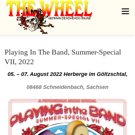
Zum
Inhalt
Menü
springen
THE WHEEL
NEWS
ON TOUR
GATHERINGS
ARTISTS
Playing In The Band, Summer-Special
VII, 2022
DEADRADIO
LINKS
SHIRT GALLERY
MESSAGEBOARD
05. – 07. August 2022 Herberge
i
m Göltzschtal,
08468 Schneidenbach, Sachsen
CONTACT
IMPRINT // PRIVACY