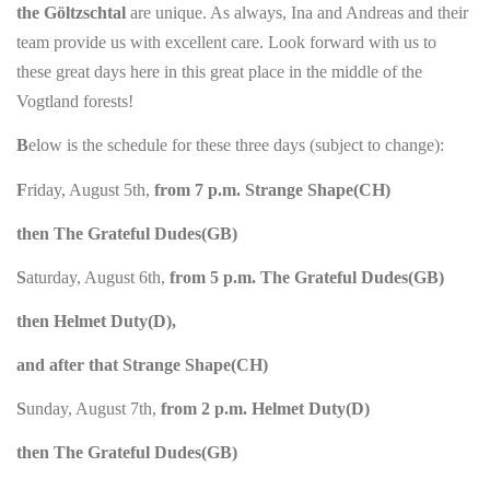
the Göltzschtal
are unique. As always, Ina and Andreas and their
team provide us with excellent care. Look forward with us to
these great days here in this great place in the middle of the
Vogtland forests!
B
elow is the schedule for these three days (subject to change):
F
riday, August 5th,
from 7 p.m. Strange Shape(CH)
then The Grateful Dudes(GB)
S
aturday, August 6th,
from 5 p.m. The Grateful Dudes(GB)
then Helmet Duty(D),
and after that Strange Shape(CH)
S
unday, August 7th,
from 2 p.m. Helmet Duty(D)
then The Grateful Dudes(GB)