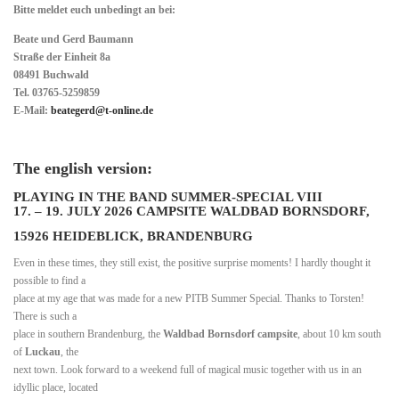
Bitte meldet euch unbedingt an bei:
Beate und Gerd Baumann
Straße der Einheit 8a
08491 Buchwald
Tel. 03765-5259859
E-Mail:
beategerd@t-online.de
The english version:
PLAYING IN THE BAND SUMMER-SPECIAL VIII
17. – 19. JULY 2026 CAMPSITE WALDBAD BORNSDORF,
15926 HEIDEBLICK, BRANDENBURG
Even in these times, they still exist, the positive surprise moments! I hardly thought it
possible to find a
place at my age that was made for a new PITB Summer Special. Thanks to Torsten!
There is such a
place in southern Brandenburg, the
Waldbad Bornsdorf campsite
, about 10 km south
of
Luckau
, the
next town. Look forward to a weekend full of magical music together with us in an
idyllic place, located