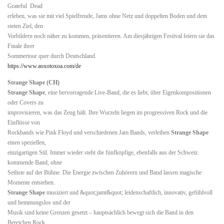
Grateful Dead
erleben, was sie mit viel Spielfreude, Jams ohne Netz und doppelten Boden und dem
steten Ziel, den
Vorbildern noch näher zu kommen, präsentieren. Am diesjährigen Festival feiern sie das
Finale ihrer
Sommertour quer durch Deutschland.
https://www.aoxotoxoa.com/de
Strange Shape (CH)
Strange Shape
, eine hervorragende Live-Band, die es liebt, über Eigenkompositionen
oder Covers zu
improvisieren, was das Zeug hält. Ihre Wurzeln liegen im progressiven Rock und die
Einflüsse von
Rockbands wie Pink Floyd und verschiedenen Jam Bands, verleihen
Strange Shape
einen speziellen,
einzigartigen Stil. Immer wieder steht die fünfköpfige, ebenfalls aus der Schweiz
kommende Band, ohne
Setliste auf der Bühne. Die Energie zwischen Zuhörern und Band lassen magische
Momente entstehen.
Strange Shape
musiziert und &quot;jamt&quot; leidenschaftlich, innovativ, gefühlvoll
und hemmungslos und der
Musik sind keine Grenzen gesetzt – hauptsächlich bewegt sich die Band in den
Bereichen Rock,