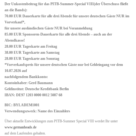
Der Unkostenbeitrag für das PITB-Summer-Special VIII(der Überschuss fließt
an die Bands):
70.00 EUR Dauerkarte für alle drei Abende für unsere deutschen Gäste NUR im
Vorverkauf*,
für unsere ausländischen Gäste NUR bei Voranmeldung
85.00 EUR Sponsoren-Dauerkarte für alle drei Abende – auch an der
Abendkasse!
28.00 EUR Tageskarte am Freitag
38.00 EUR Tageskarte am Samstag
28.00 EUR Tageskarte am Sonntag
*Vorverkaufspreis für unsere deutschen Gäste nur bei Geldeingang vor dem
10.07.2026 auf
nachfolgendem Bankkonto:
Kontoinhaber: Gerd Baumann
Geldinstitut: Deutsche Kreditbank Berlin
IBAN: DE97 1203 0000 0012 5087 68
BIC: BYLADEM1001
Verwendungszweck: Name des Einzahlers
Über aktuelle Entwicklungen zum PITB-Summer Special VIII werdet Ihr unter
www.germanheads.de
auf dem Laufenden gehalten.