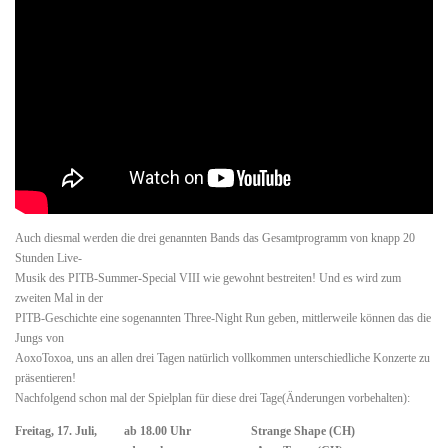
Auch diesmal werden die drei genannten Bands das Gesamtprogramm von knapp 20
Stunden Live-
Musik des PITB-Summer-Special VIII wie gewohnt bestreiten! Und es wird zum
zweiten Mal in der
PITB-Geschichte eine sogenannten Three-Night Run geben, mittlerweile können das die
Jungs von
AoxoToxoa, uns an allen drei Tagen natürlich vollkommen unterschiedliche Konzerte zu
präsentieren!
Nachfolgend schon mal der Spielplan für diese drei Tage(Änderungen vorbehalten):
Freitag, 17. Juli, ab 18.00 Uhr Strange Shape (CH)