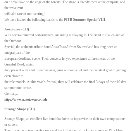
on a small lake on the edge of the forests! The stage is already there at the campsite, and
the restaurant
will take care of our catering!
We have invited the following bands to the
PITB Summer Special VIII
:
Aoxotoxoa (CH)
With several hundred performances, including at Playing In The Band in Plauen and at
the Outdoor
Special, the authentic tribute band AoxoToxoA from Switzerland has long been an
integral part of the
European deadhead scene. Their concerts let you experience different eras of the
Grateful Dead, which
they present with a lot of enthusiasm, jams without a net and the constant goal of getting
even closer to
the role models. At this year´s festival, they will celebrate the final 3 days of their 10 day
summer tour across
Germany.
https://www.aoxotoxoa.com/de
Strange Shape (CH)
Strange Shape, an excellent live band that loves to improvise on their own compositions
or covers.
Their roots lie in progressive rock and the influences of rock bands such as Pink Floyd