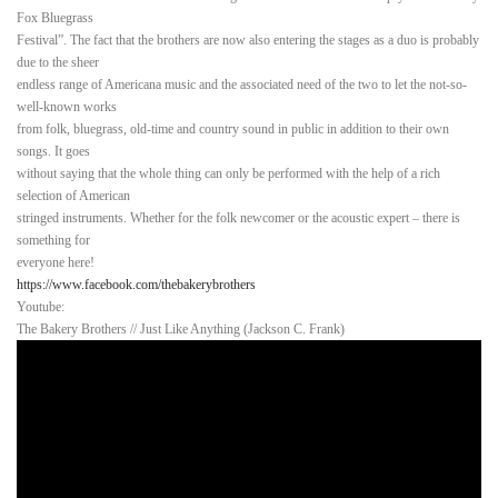
Fox Bluegrass
Festival”. The fact that the brothers are now also entering the stages as a duo is probably
due to the sheer
endless range of Americana music and the associated need of the two to let the not-so-
well-known works
from folk, bluegrass, old-time and country sound in public in addition to their own
songs. It goes
without saying that the whole thing can only be performed with the help of a rich
selection of American
stringed instruments. Whether for the folk newcomer or the acoustic expert – there is
something for
everyone here!
https://www.facebook.com/thebakerybrothers
Youtube:
The Bakery Brothers // Just Like Anything (Jackson C. Frank)