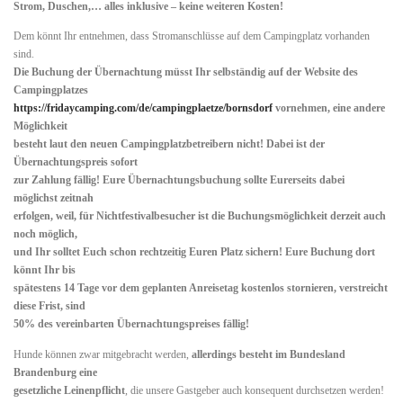
Strom, Duschen,… alles inklusive – keine weiteren Kosten!
Dem könnt Ihr entnehmen, dass Stromanschlüsse auf dem Campingplatz vorhanden
sind.
Die Buchung der Übernachtung müsst Ihr selbständig auf der Website des
Campingplatzes
https://fridaycamping.com/de/campingplaetze/bornsdorf
vornehmen, eine andere
Möglichkeit
besteht laut den neuen Campingplatzbetreibern nicht! Dabei ist der
Übernachtungspreis sofort
zur Zahlung fällig! Eure Übernachtungsbuchung sollte Eurerseits dabei
möglichst zeitnah
erfolgen, weil, für Nichtfestivalbesucher ist die Buchungsmöglichkeit derzeit auch
noch möglich,
und Ihr solltet Euch schon rechtzeitig Euren Platz sichern! Eure Buchung dort
könnt Ihr bis
spätestens 14 Tage vor dem geplanten Anreisetag kostenlos stornieren, verstreicht
diese Frist, sind
50% des vereinbarten Übernachtungspreises fällig!
Hunde können zwar mitgebracht werden,
allerdings besteht im Bundesland
Brandenburg eine
gesetzliche Leinenpflicht
, die unsere Gastgeber auch konsequent durchsetzen werden!