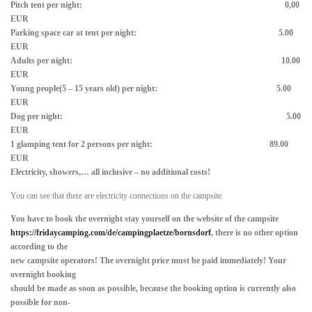
Pitch tent per night: 0,00
EUR
Parking space car at tent per night: 5.00
EUR
Adults per night: 10.00
EUR
Young people(5 – 15 years old) per night: 5.00
EUR
Dog per night: 5.00
EUR
1 glamping tent for 2 persons per night: 89.00
EUR
Electricity, showers,… all inclusive – no additional costs!
You can see that there are electricity connections on the campsite.
You have to book the overnight stay yourself on the website of the campsite
https://fridaycamping.com/de/campingplaetze/bornsdorf
, there is no other option
according to the
new campsite operators! The overnight price must be paid immediately! Your
overnight booking
should be made as soon as possible, because the booking option is currently also
possible for non-