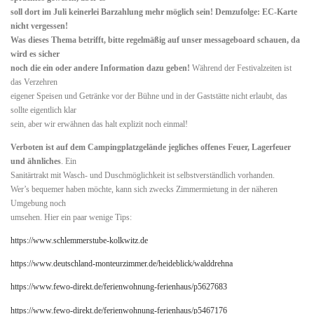
soll dort im Juli keinerlei Barzahlung mehr möglich sein! Demzufolge: EC-Karte
nicht vergessen!
Was dieses Thema betrifft, bitte regelmäßig auf unser messageboard schauen, da
wird es sicher
noch die ein oder andere Information dazu geben!
Während der Festivalzeiten ist
das Verzehren
eigener Speisen und Getränke vor der Bühne und in der Gaststätte nicht erlaubt, das
sollte eigentlich klar
sein, aber wir erwähnen das halt explizit noch einmal!
Verboten ist auf dem Campingplatzgelände jegliches offenes Feuer, Lagerfeuer
und ähnliches
. Ein
Sanitärtrakt mit Wasch- und Duschmöglichkeit ist selbstverständlich vorhanden.
Wer’s bequemer haben möchte, kann sich zwecks Zimmermietung in der näheren
Umgebung noch
umsehen. Hier ein paar wenige Tips:
https://www.schlemmerstube-kolkwitz.de
https://www.deutschland-monteurzimmer.de/heideblick/walddrehna
https://www.fewo-direkt.de/ferienwohnung-ferienhaus/p5627683
https://www.fewo-direkt.de/ferienwohnung-ferienhaus/p5467176