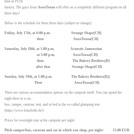
time in PITB
history. The guys from
AoxoToxoa
will offer us a completely different program on all
three days!
Below is the schedule for these three days (subject to change):
Friday, July 17th, at 6:00 p.m. Strange Shape(CH)
then AoxoToxoa(CH)
Saturday, July 18th, at 1.00 p.m. Acoustic-Jamsession
at 5:00 p.m. AoxoToxoa(CH)
then The Bakery Brothers(D)
after that Strange Shape(CH)
Sunday, July 19th, at 1:00 p.m. The Bakery Brothers(D))
Then AoxoToxoa(CH)
There are various accommodation options on the campsite itself. You can spend the
night there in a car,
bus, camper, caravan, tent, and in bed in the so-called glamping tent
(https://www.lotusbelle.de/).
Prices for overnight stay at the campsite per night:
Pitch camper/bus, caravan and car in which you sleep, per night: 15.00 EUR