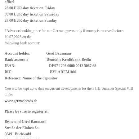
office!
28.00 EUR day ticket on Friday
38.00 EUR day ticket on Saturday
28.00 EUR day ticket on Sunday
*Advance booking price for our German guests only if money is received before
10.07.2026 on the
following bank account:
Account holder: Gerd Baumann
Bank account: Deutsche Kreditbank Berlin
IBAN: DE97 1203 0000 0012 5087 68
BIC: BYLADEM1001
Reference: Name of the depositor
You will be kept up to date on current developments for the PITB-Summer Special VIII
under
www.germanheads.de
Please be sure to register at:
Beate und Gerd Baumann
Straße der Einheit 8a
08491 Buchwald