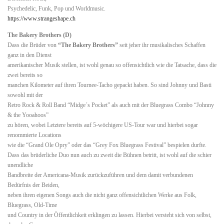
Psychedelic, Funk, Pop und Worldmusic.
https://www.strangeshape.ch
The Bakery Brothers (D)
Dass die Brüder von
“The Bakery Brothers”
seit jeher ihr musikalisches Schaffen
ganz in den Dienst
amerikanischer Musik stellen, ist wohl genau so offensichtlich wie die Tatsache, dass die
zwei bereits so
manchen Kilometer auf ihren Tournee-Tacho gepackt haben. So sind Johnny und Basti
sowohl mit der
Retro Rock & Roll Band “Midge´s Pocket” als auch mit der Bluegrass Combo “Johnny
& the Yooahoos”
zu hören, wobei Letztere bereits auf 5-wöchigere US-Tour war und hierbei sogar
renommierte Locations
wie die “Grand Ole Opry” oder das “Grey Fox Bluegrass Festival” bespielen durfte.
Dass das brüderliche Duo nun auch zu zweit die Bühnen betritt, ist wohl auf die schier
unendliche
Bandbreite der Americana-Musik zurückzuführen und dem damit verbundenen
Bedürfnis der Beiden,
neben ihren eigenen Songs auch die nicht ganz offensichtlichen Werke aus Folk,
Bluegrass, Old-Time
und Country in der Öffentlichkeit erklingen zu lassen. Hierbei versteht sich von selbst,