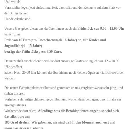
Und wir als
Veranstalter legen jetzt einfach mal fest, dass während der Konzerte auf dem Platz vor
der Bühne keine
Hunde erlaubt sind.
Unsere Gastgeber bieten uns darüber hinaus auch ein
Frühstück von 9.00 – 12.00 Uh
r
täglich zum
Preis von 10 Euro pro Erwachsenen(ab 16 Jahre) an, für Kinder und
Jugendliche(4 – 15 Jahre)
beträgt der Frühstückspreis 7,50 Euro.
Daran zeitlich anschließend wird die dort ansässige Gaststätte täglich von 12 – 20.00
Uhr geöffnet
haben. Nach 20.00 Uhr können darüber hinaus noch kleinere Speisen käuflich erworben
werden.
Die neuen Campingplatzbetreiber sind gemessen an uns vergleichsweise sehr jung, und
stehen unserem
Vorhaben sehr aufgeschlossen gegenüber, und wollen dazu beitragen, dass Ihr alle ein
unvergessliches
Wochenende dort erlebt.
Allerdings was die Bezahloptionen angeht, so wird sich
das alles dort um
180 Grad drehen! Wir geben zu, wir sind da für den Moment auch erst mal
sprachlos gewesen, aber es