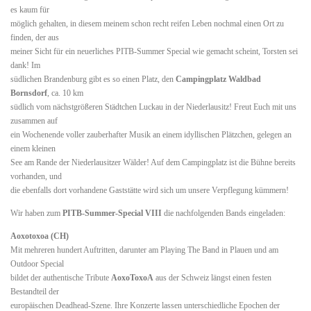
es kaum für
möglich gehalten, in diesem meinem schon recht reifen Leben nochmal einen Ort zu
finden, der aus
meiner Sicht für ein neuerliches PITB-Summer Special wie gemacht scheint, Torsten sei
dank! Im
südlichen Brandenburg gibt es so einen Platz, den
Campingplatz Waldbad
Bornsdorf
, ca. 10 km
südlich vom nächstgrößeren Städtchen Luckau in der Niederlausitz! Freut Euch mit uns
zusammen auf
ein Wochenende voller zauberhafter Musik an einem idyllischen Plätzchen, gelegen an
einem kleinen
See am Rande der Niederlausitzer Wälder! Auf dem Campingplatz ist die Bühne bereits
vorhanden, und
die ebenfalls dort vorhandene Gaststätte wird sich um unsere Verpflegung kümmern!
Wir haben zum
PITB-Summer-Special VIII
die nachfolgenden Bands eingeladen:
Aoxotoxoa (CH)
Mit mehreren hundert Auftritten, darunter am Playing The Band in Plauen und am
Outdoor Special
bildet der authentische Tribute
AoxoToxoA
aus der Schweiz längst einen festen
Bestandteil der
europäischen Deadhead-Szene. Ihre Konzerte lassen unterschiedliche Epochen der