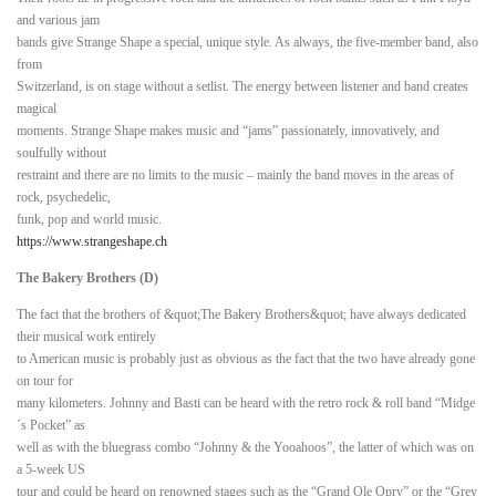
and various jam
bands give Strange Shape a special, unique style. As always, the five-member band, also
from
Switzerland, is on stage without a setlist. The energy between listener and band creates
magical
moments. Strange Shape makes music and “jams” passionately, innovatively, and
soulfully without
restraint and there are no limits to the music – mainly the band moves in the areas of
rock, psychedelic,
funk, pop and world music.
https://www.strangeshape.ch
The Bakery Brothers (D)
The fact that the brothers of &quot;The Bakery Brothers&quot; have always dedicated
their musical work entirely
to American music is probably just as obvious as the fact that the two have already gone
on tour for
many kilometers. Johnny and Basti can be heard with the retro rock & roll band “Midge
´s Pocket” as
well as with the bluegrass combo “Johnny & the Yooahoos”, the latter of which was on
a 5-week US
tour and could be heard on renowned stages such as the “Grand Ole Opry” or the “Grey