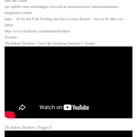
dass das Ganze
nur mithilfe einer reichhaltigen Auswahl an amerikanischen Saiteninstrumenten
dargeboten werden
kann… ob für den Folk-Neuling oder den Acoustic-Kenner – hier ist für alles was
dabei!
https://www.facebook.com/thebakerybrothers
Youtube:
The Bakery Brothers // Just Like Anything (Jackson C. Frank)
The Bakery Brothers // Peggy-O